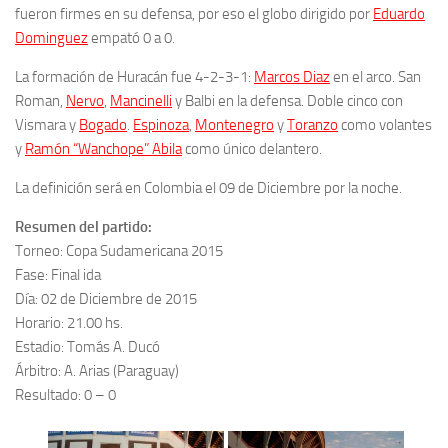
fueron firmes en su defensa, por eso el globo dirigido por
Eduardo
Dominguez
empató 0 a 0.
La formación de Huracán fue 4-2-3-1:
Marcos Diaz
en el arco. San
Roman,
Nervo
,
Mancinelli
y Balbi en la defensa. Doble cinco con
Vismara y
Bogado
.
Espinoza
,
Montenegro
y
Toranzo
como volantes
y
Ramón “Wanchope” Abila
como único delantero.
La definición será en Colombia el 09 de Diciembre por la noche.
Resumen del partido:
Torneo: Copa Sudamericana 2015
Fase: Final ida
Día: 02 de Diciembre de 2015
Horario: 21.00 hs.
Estadio: Tomás A. Ducó
Árbitro: A. Arias (Paraguay)
Resultado: 0 – 0