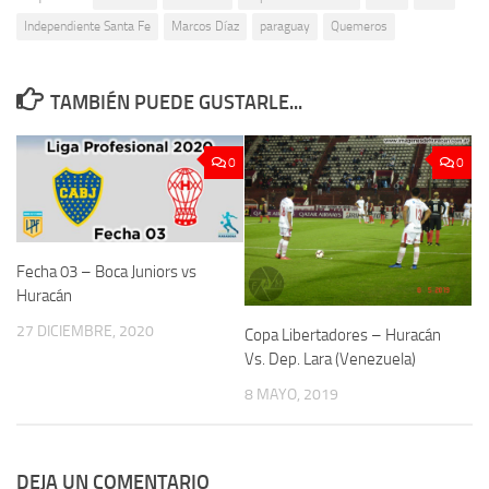
Independiente Santa Fe
Marcos Díaz
paraguay
Quemeros
TAMBIÉN PUEDE GUSTARLE...
0
0
Fecha 03 – Boca Juniors vs
Huracán
27 DICIEMBRE, 2020
Copa Libertadores – Huracán
Vs. Dep. Lara (Venezuela)
8 MAYO, 2019
DEJA UN COMENTARIO