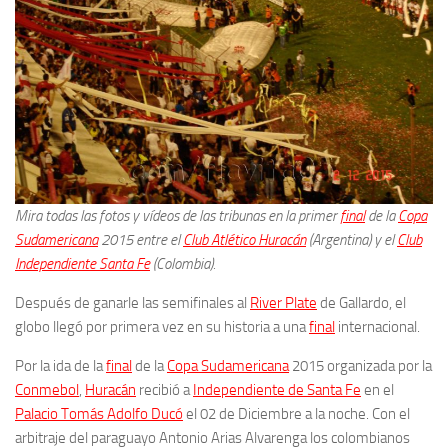
Mira todas las fotos y vídeos de las tribunas en la primer
final
de la
Copa
Sudamericana
2015 entre el
Club Atlético Huracán
(Argentina) y el
Club
Independiente Santa Fe
(Colombia).
Después de ganarle las semifinales al
River Plate
de Gallardo, el
globo llegó por primera vez en su historia a una
final
internacional.
Por la ida de la
final
de la
Copa Sudamericana
2015 organizada por la
Conmebol
,
Huracán
recibió a
Independiente de Santa Fe
en el
Palacio Tomás Adolfo Ducó
el 02 de Diciembre a la noche. Con el
arbitraje del paraguayo Antonio Arias Alvarenga los colombianos