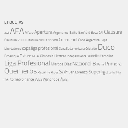
ETIQUETAS
AFA
Clausura
Apertura
aaaj
Alfaro
Argentinos
Banfield
Boca
Baliño
CAI
Conmebol
coccaro
Clausura 2009
Copa Argentina
Copa
Clausura 2010
Duco
copa liga profesional
Libertadores
Cristaldo
Copa Sudamericana
Fixture
Echenique
Herrera
kudelka
GELP
Gimnasia
Lamolina
Independiente
Liga Profesional
Nacional B
Primera
Marcos Díaz
Penal
Quemeros
SAF
Superliga
River
San Lorenzo
Rapallini
tello
Tiki
torneo binance
Wanchope
Tiki
Velez
Ábila