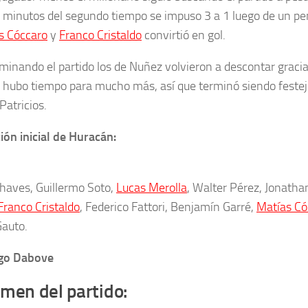
7 minutos del segundo tiempo se impuso 3 a 1 luego de un pen
s Cóccaro
y
Franco Cristaldo
convirtió en gol.
rminando el partido los de Nuñez volvieron a descontar gracias
 hubo tiempo para mucho más, así que terminó siendo feste
Patricios.
ón inicial de Huracán:
haves, Guillermo Soto,
Lucas Merolla
, Walter Pérez, Jonath
Franco Cristaldo
, Federico Fattori, Benjamín Garré,
Matías Có
Gauto.
ego Dabove
men del partido: