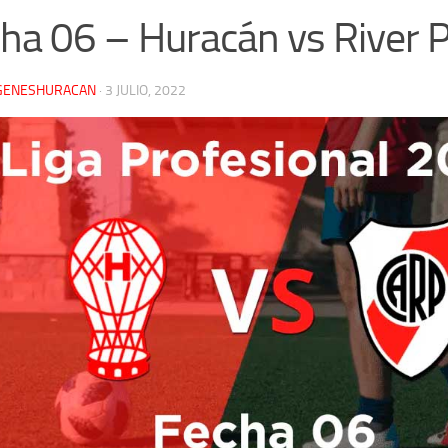
ha 06 – Huracán vs River P
GENESHURACAN
·
3 JULIO, 2022