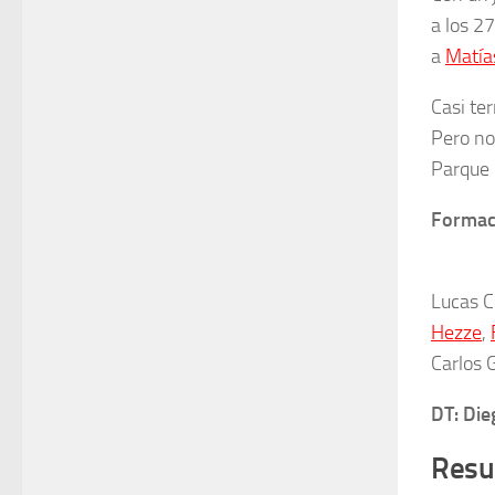
a los 2
a
Matía
Casi te
Pero no
Parque 
Formaci
Lucas C
Hezze
,
Carlos 
DT: Di
Resu