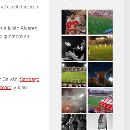
al que le hicieron
 a Julián Alvarez.
jo quemero en
an Galván,
Santiago
ccaro
, y Juan