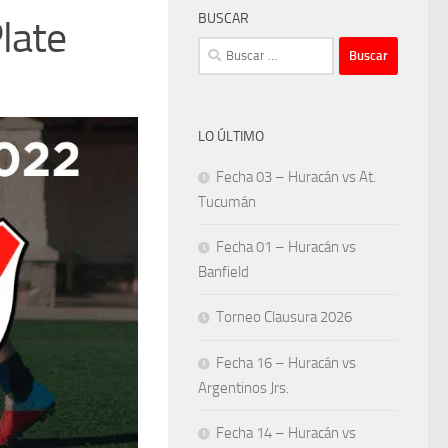
BUSCAR
late
Buscar:
LO ÚLTIMO
Fecha 03 – Huracán vs At.
Tucumán
Fecha 01 – Huracán vs
Banfield
Torneo Clausura 2026
Fecha 16 – Huracán vs
Argentinos Jrs.
Fecha 14 – Huracán vs