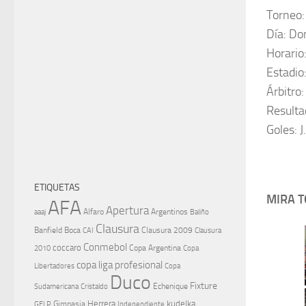
Torneo:
Día: Do
Horario
Estadio
Árbitro:
Resulta
Goles: J
ETIQUETAS
MIRA T
AFA
Apertura
aaaj
Alfaro
Argentinos
Baliño
Clausura
Banfield
Boca
Clausura 2009
CAI
Clausura
Conmebol
coccaro
Copa Argentina
Copa
2010
copa liga profesional
Libertadores
Copa
Duco
Fixture
Echenique
Cristaldo
Sudamericana
Herrera
kudelka
GELP
Gimnasia
Independiente