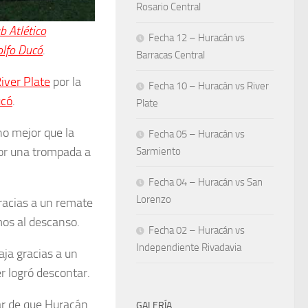
Rosario Central
b Atlético
Fecha 12 – Huracán vs
lfo Ducó
.
Barracas Central
River Plate
por la
Fecha 10 – Huracán vs River
ucó
.
Plate
o mejor que la
Fecha 05 – Huracán vs
por una trompada a
Sarmiento
Fecha 04 – Huracán vs San
Lorenzo
racias a un remate
mos al descanso.
Fecha 02 – Huracán vs
Independiente Rivadavia
ja gracias a un
r logró descontar.
ar de que Huracán
GALERÍA