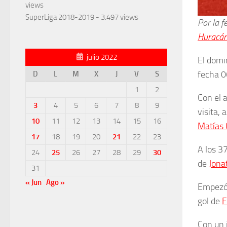
views
SuperLiga 2018-2019
- 3.497 views
Por la f
Huracá
julio 2022
El domi
fecha 0
D
L
M
X
J
V
S
1
2
Con el 
3
4
5
6
7
8
9
visita,
10
11
12
13
14
15
16
Matías 
17
18
19
20
21
22
23
A los 3
24
25
26
27
28
29
30
de
Jona
31
« Jun
Ago »
Empezó 
gol de
F
Con un 