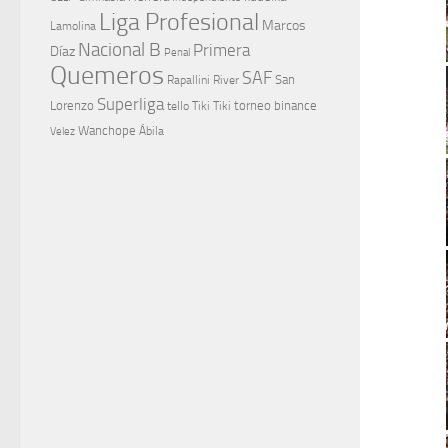
Liga Profesional
Marcos
Lamolina
Nacional B
Primera
Díaz
Penal
Quemeros
SAF
River
San
Rapallini
Superliga
Lorenzo
torneo binance
tello
Tiki Tiki
Wanchope
Velez
Ábila