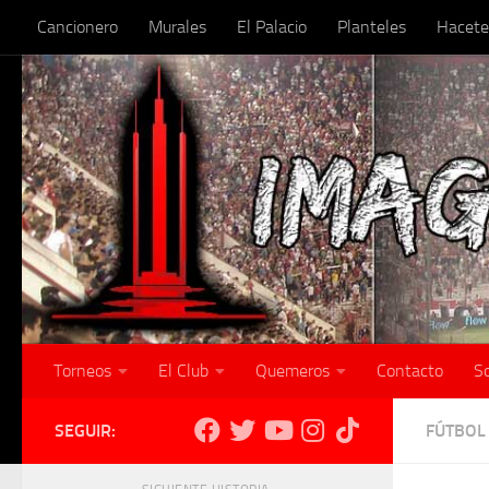
Cancionero
Murales
El Palacio
Planteles
Hacete
Skip to content
Torneos
El Club
Quemeros
Contacto
S
SEGUIR:
FÚTBOL