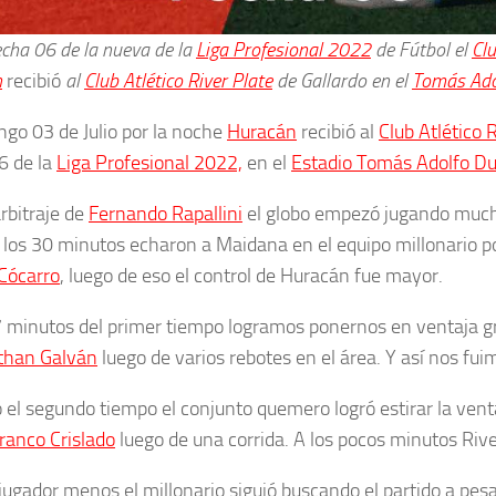
echa 06 de la nueva de la
Liga Profesional 2022
de Fútbol el
Clu
n
recibió
al
Club Atlético River Plate
de Gallardo en el
Tomás Ado
ngo 03 de Julio por la noche
Huracán
recibió al
Club Atlético 
6 de la
Liga Profesional 2022,
en el
Estadio Tomás Adolfo D
arbitraje de
Fernando Rapallini
el globo empezó jugando much
 a los 30 minutos echaron a Maidana en el equipo millonario 
Cócarro
, luego de eso el control de Huracán fue mayor.
7 minutos del primer tiempo logramos ponernos en ventaja g
than Galván
luego de varios rebotes en el área. Y así nos fui
el segundo tiempo el conjunto quemero logró estirar la venta
ranco Crislado
luego de una corrida. A los pocos minutos Rive
jugador menos el millonario siguió buscando el partido a pes