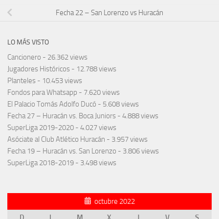
Fecha 22 – San Lorenzo vs Huracán
LO MÁS VISTO
Cancionero
- 26.362 views
Jugadores Históricos
- 12.788 views
Planteles
- 10.453 views
Fondos para Whatsapp
- 7.620 views
El Palacio Tomás Adolfo Ducó
- 5.608 views
Fecha 27 – Huracán vs. Boca Juniors
- 4.888 views
SuperLiga 2019-2020
- 4.027 views
Asóciate al Club Atlético Huracán
- 3.957 views
Fecha 19 – Huracán vs. San Lorenzo
- 3.806 views
SuperLiga 2018-2019
- 3.498 views
octubre 2022
D
L
M
X
J
V
S