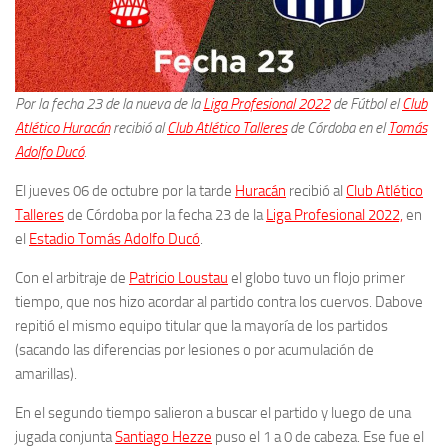
Por la fecha 23 de la nueva de la
Liga Profesional 2022
de Fútbol el
Club
Atlético Huracán
recibió al
Club Atlético Talleres
de Córdoba en el
Tomás
Adolfo Ducó
.
El jueves 06 de octubre por la tarde
Huracán
recibió al
Club Atlético
Talleres
de Córdoba por la fecha 23 de la
Liga Profesional 2022,
en
el
Estadio Tomás Adolfo Ducó
.
Con el arbitraje de
Patricio Loustau
el globo tuvo un flojo primer
tiempo, que nos hizo acordar al partido contra los cuervos. Dabove
repitió el mismo equipo titular que la mayoría de los partidos
(sacando las diferencias por lesiones o por acumulación de
amarillas).
En el segundo tiempo salieron a buscar el partido y luego de una
jugada conjunta
Santiago Hezze
puso el 1 a 0 de cabeza. Ese fue el