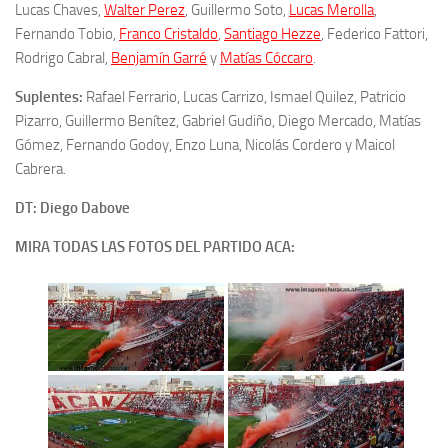
Lucas Chaves,
Walter Perez
, Guillermo Soto,
Lucas Merolla
,
Fernando Tobio,
Franco Cristaldo
,
Santiago Hezze
, Federico Fattori,
Rodrigo Cabral,
Benjamín Garré
y
Matías Cóccaro
.
Suplentes:
Rafael Ferrario, Lucas Carrizo, Ismael Quilez, Patricio
Pizarro, Guillermo Benítez, Gabriel Gudiño, Diego Mercado, Matías
Gómez, Fernando Godoy, Enzo Luna, Nicolás Cordero y Maicol
Cabrera.
DT: Diego Dabove
MIRA TODAS LAS FOTOS DEL PARTIDO ACA: