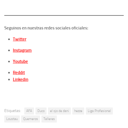
Seguinos en nuestras redes sociales oficiales:
Twitter
Instagram
Youtube
Reddit
Linkedin
Etiquetas:
AFA
Duco
el ojo de dani
hezze
Liga Profesional
Loustau
Quemeros
Talleres