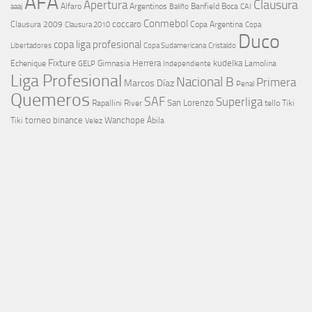
AFA
Clausura
Apertura
aaaj
Alfaro
Argentinos
Banfield
Boca
Baliño
CAI
Conmebol
coccaro
Clausura 2009
Copa Argentina
Copa
Clausura 2010
Duco
copa liga profesional
Libertadores
Cristaldo
Copa Sudamericana
Fixture
Echenique
Herrera
kudelka
GELP
Gimnasia
Lamolina
Independiente
Liga Profesional
Nacional B
Primera
Marcos Díaz
Penal
Quemeros
SAF
Superliga
River
San Lorenzo
Rapallini
tello
Tiki
torneo binance
Wanchope
Tiki
Velez
Ábila