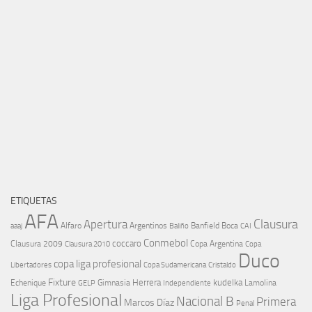
ETIQUETAS
AFA
Clausura
Apertura
aaaj
Alfaro
Argentinos
Banfield
Boca
Baliño
CAI
Conmebol
coccaro
Clausura 2009
Copa Argentina
Copa
Clausura 2010
Duco
copa liga profesional
Libertadores
Cristaldo
Copa Sudamericana
Fixture
Echenique
Herrera
kudelka
GELP
Gimnasia
Lamolina
Independiente
Liga Profesional
Nacional B
Primera
Marcos Díaz
Penal