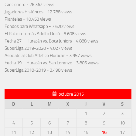
Cancionero
- 26.362 views
Jugadores Históricos
- 12.788 views
Planteles
- 10.453 views
Fondos para Whatsapp
- 7.620 views
El Palacio Tomás Adolfo Ducó
- 5.608 views
Fecha 27 – Huracán vs. Boca Juniors
- 4.888 views
SuperLiga 2019-2020
- 4.027 views
Asóciate al Club Atlético Huracán
- 3.957 views
Fecha 19 – Huracán vs. San Lorenzo
- 3.806 views
SuperLiga 2018-2019
- 3.498 views
octubre 2015
D
L
M
X
J
V
S
1
2
3
4
5
6
7
8
9
10
11
12
13
14
15
16
17