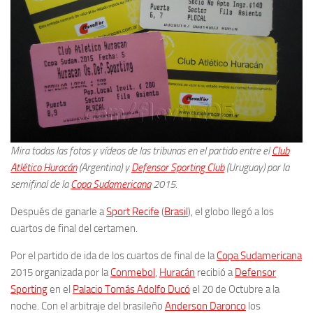
Mira todas las fotos y vídeos de las tribunas en el partido entre el
Club
Atlético Huracán
(Argentina) y
Defensor Sporting Club
(Uruguay) por la
semifinal de la
Copa Sudamericana
2015.
Después de ganarle a
Sport Recife
(
Brasil
), el globo llegó a los
cuartos de final del certamen.
Por el partido de ida de los cuartos de final de la
Copa Sudamericana
2015 organizada por la
Conmebol
,
Huracán
recibió a
Defensor
Sporting
en el
Palacio Tomás Adolfo Ducó
el 20 de Octubre a la
noche. Con el arbitraje del brasileño
Anderson Daronco
los