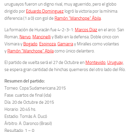
uruguayos fueron un digno rival, muy aguerrido, pero el globo
dirigido por
Eduardo Dominguez
logró la victoria por la mínima
diferencia (1 a 0) con gol de
Ramón “Wanchope” Ábila
.
La formación de Huracán fue 4-2-3-1:
Marcos Diaz
en el arco. San
Roman,
Nervo
,
Mancinelli
y Balbi en la defensa. Doble cinco con
Vismara y
Bogado
.
Espinoza
,
Gamarra
y Miralles como volantes
y
Ramón “Wanchope” Abila
como único delantero.
El partido de vuelta será el 27 de Octubre en
Montevido
,
Uruguay
,
se espera gran cantidad de hinchas quemeros del otro lado del Río.
Resumen del partido:
Torneo: Copa Sudamericana 2015
Fase: cuartos de final (ida)
Día: 20 de Octubre de 2015
Horario: 20.45 hs.
Estadio: Tomás A. Ducó
Árbitro: A. Daronco (Brasil)
Resultado: 1 – 0