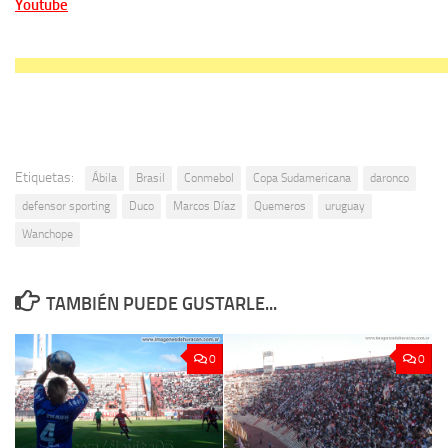
Youtube
Etiquetas:
Ábila
Brasil
Conmebol
Copa Sudamericana
daronco
defensor sporting
Duco
Marcos Díaz
Quemeros
uruguay
Wanchope
TAMBIÉN PUEDE GUSTARLE...
0
0