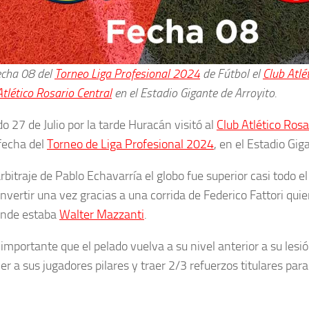
echa 08 del
Torneo Liga Profesional 2024
de Fútbol el
Club Atlé
Atlético Rosario Central
en el Estadio Gigante de Arroyito.
o 27 de Julio por la tarde Huracán visitó al
Club Atlético Rosa
fecha del
Torneo de Liga Profesional 2024
, en el Estadio Gig
rbitraje de Pablo Echavarría el globo fue superior casi todo el
nvertir una vez gracias a una corrida de Federico Fattori quie
onde estaba
Walter Mazzanti
.
importante que el pelado vuelva a su nivel anterior a su les
 a sus jugadores pilares y traer 2/3 refuerzos titulares para 