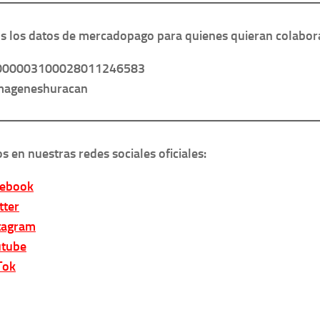
 los datos de mercadopago para quienes quieran colabor
000003100028011246583
imageneshuracan
s en nuestras redes sociales oficiales:
cebook
tter
tagram
tube
Tok