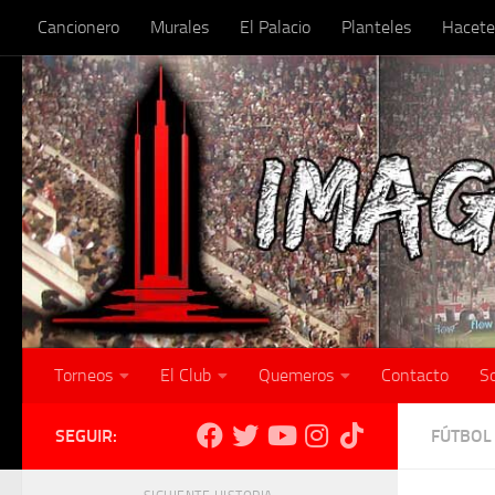
Cancionero
Murales
El Palacio
Planteles
Hacete
Skip to content
Torneos
El Club
Quemeros
Contacto
S
SEGUIR:
FÚTBOL