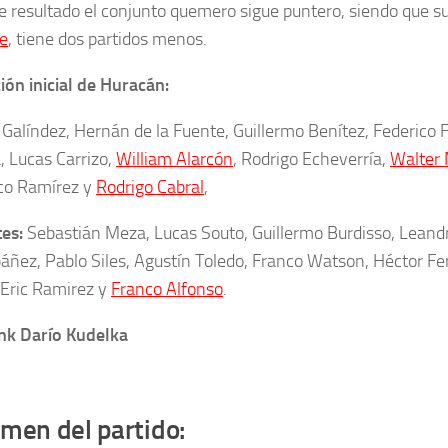
e resultado el conjunto quemero sigue puntero, siendo que su
e
, tiene dos partidos menos.
ón inicial de Huracán:
Galíndez,
Hernán de la Fuente, Guillermo Benítez, Federico Fa
, Lucas Carrizo,
William Alarcón
, Rodrigo Echeverría,
Walter 
co Ramíre
z y
Rodrigo Cabral
,
tes:
Sebastián Meza
,
Lucas Souto,
Guillermo Burdisso, Leand
báñez,
Pablo Siles, Agustín Toledo,
Franco Watson, Héctor Fer
 Eric Ramirez
y
Franco Alfonso
.
nk Darío Kudelka
men del partido: