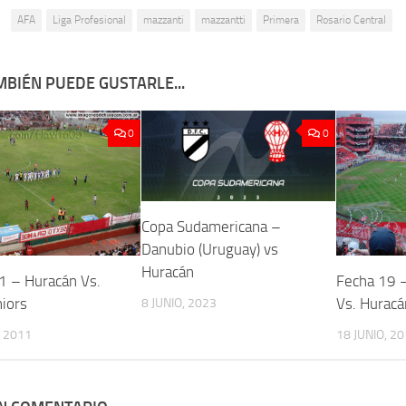
:
AFA
Liga Profesional
mazzanti
mazzantti
Primera
Rosario Central
MBIÉN PUEDE GUSTARLE...
0
0
Copa Sudamericana –
Danubio (Uruguay) vs
Huracán
1 – Huracán Vs.
Fecha 19 
niors
Vs. Huracá
8 JUNIO, 2023
, 2011
18 JUNIO, 2