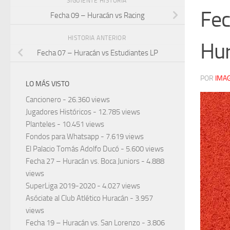
SIGUIENTE HISTORIA
Fec
Fecha 09 – Huracán vs Racing
HISTORIA ANTERIOR
Hu
Fecha 07 – Huracán vs Estudiantes LP
POR
IMA
LO MÁS VISTO
Cancionero
- 26.360 views
Jugadores Históricos
- 12.785 views
Planteles
- 10.451 views
Fondos para Whatsapp
- 7.619 views
El Palacio Tomás Adolfo Ducó
- 5.600 views
Fecha 27 – Huracán vs. Boca Juniors
- 4.888
views
SuperLiga 2019-2020
- 4.027 views
Asóciate al Club Atlético Huracán
- 3.957
views
Fecha 19 – Huracán vs. San Lorenzo
- 3.806