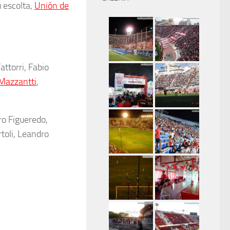
 escolta,
Unión de
ttorri, Fabio
Mazzantti
,
ro Figueredo,
toli, Leandro