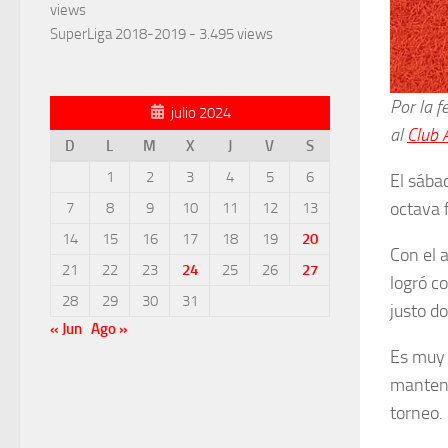
views
SuperLiga 2018-2019
- 3.495 views
Por la f
julio 2024
al
Club 
D
L
M
X
J
V
S
1
2
3
4
5
6
El sábad
octava 
7
8
9
10
11
12
13
14
15
16
17
18
19
20
Con el a
21
22
23
24
25
26
27
logró co
28
29
30
31
justo d
« Jun
Ago »
Es muy 
mantener
torneo.