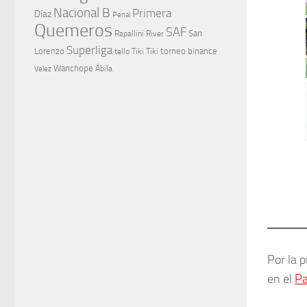
Nacional B
Primera
Díaz
Penal
Quemeros
SAF
River
San
Rapallini
Superliga
Lorenzo
torneo binance
tello
Tiki Tiki
Wanchope
Velez
Ábila
Por la 
en el
Pa