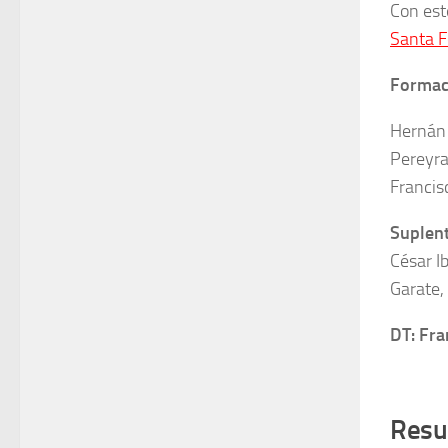
Con est
Santa F
Formaci
Hernán 
Pereyra
Francis
Suplen
César I
Garate,
DT: Fra
Resu