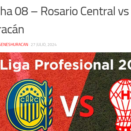
ha 08 – Rosario Central vs
racán
GENESHURACAN
·
27 JULIO, 2024