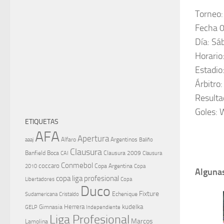
Torneo:
Fecha 
Día: Sá
Horario
Estadio
Árbitro
Resulta
Goles: 
ETIQUETAS
AFA
Apertura
aaaj
Alfaro
Argentinos
Baliño
Clausura
Banfield
Boca
Clausura 2009
CAI
Clausura
Conmebol
coccaro
Copa Argentina
Copa
2010
Algunas
copa liga profesional
Libertadores
Copa
Duco
Fixture
Echenique
Cristaldo
Sudamericana
Herrera
kudelka
GELP
Gimnasia
Independiente
Liga Profesional
Marcos
Lamolina