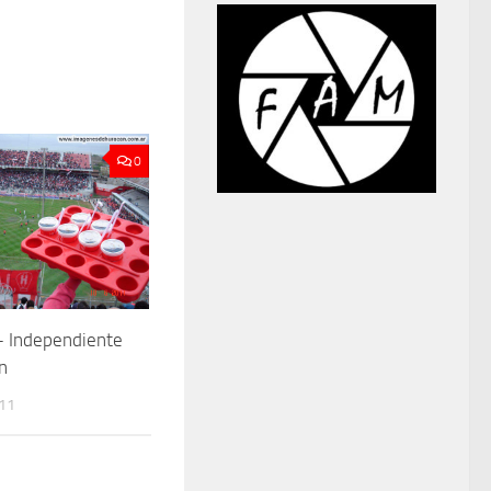
0
– Independiente
n
011