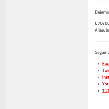
Dejamos
CVU: 0
Alias: 
Seguino
Fa
Twi
Ins
You
Tik