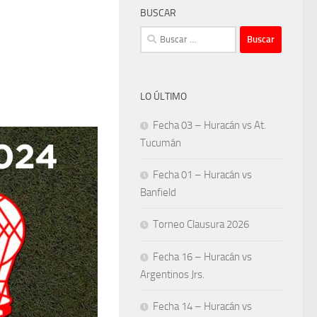
BUSCAR
Buscar:
LO ÚLTIMO
Fecha 03 – Huracán vs At.
Tucumán
Fecha 01 – Huracán vs
Banfield
Torneo Clausura 2026
Fecha 16 – Huracán vs
Argentinos Jrs.
Fecha 14 – Huracán vs