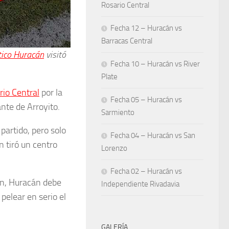
Rosario Central
Fecha 12 – Huracán vs
Barracas Central
tico Huracán
visitó
Fecha 10 – Huracán vs River
Plate
rio Central
por la
Fecha 05 – Huracán vs
ante de Arroyito.
Sarmiento
 partido, pero solo
Fecha 04 – Huracán vs San
n tiró un centro
Lorenzo
Fecha 02 – Huracán vs
ión, Huracán debe
Independiente Rivadavia
pelear en serio el
GALERÍA