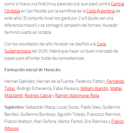
como si fuera una final (muy parecido a lo que pasó contra
Central
Córdoba
en San Nicolás por la semifinal de la
Copa Argentina
de
este año). El conjunto local nos ganó por 2 a 0 (pudo ser una
diferencia mayor) y se consagró campeón del torneo, Huracán
terminó cuarto en la tabla.
Con los resultados del año Huracán se clasificó a la
Copa
Sudamericana
del 2025. Habrá que hacer un buen mercado de
pases para afrontar todas las competencias.
Formación inicial de Huracán:
Hernán Galindez, Hernán de la Fuente,
Federico Fattori,
Fernando
Tobio
, Rodrigo Echeverría, Fabio Pereyra,
William Alarcón
,
Walter
Mazzantti
,
Rodrigo Cabral
y
Ramón Wanchope Ábila
.
Suplentes:
Sebastián Meza, Lucas Souto, Pablo Siles,
Guillermo
Benítez,
Guillermo Burdisso, Agustín Toledo, Francisco Ramírez,
Franco Watson, Alan Soñora, Héctor Fertoli,
Eric Ramírez y
Franco
Alfonso
.