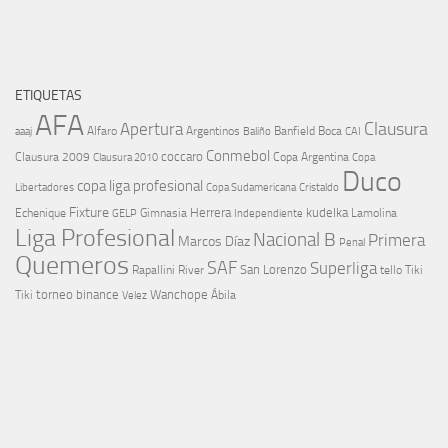
ETIQUETAS
AFA
Clausura
Apertura
aaaj
Alfaro
Argentinos
Banfield
Boca
Baliño
CAI
Conmebol
coccaro
Clausura 2009
Copa Argentina
Copa
Clausura 2010
Duco
copa liga profesional
Libertadores
Cristaldo
Copa Sudamericana
Fixture
Echenique
Herrera
kudelka
GELP
Gimnasia
Lamolina
Independiente
Liga Profesional
Nacional B
Primera
Marcos Díaz
Penal
Quemeros
SAF
Superliga
River
San Lorenzo
Rapallini
tello
Tiki
torneo binance
Wanchope
Tiki
Velez
Ábila