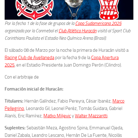
Por la fecha 1 de la fase de grupos de la
Copa Sudamericana 2025
organizada por la Conmebol el
Club Atlético Huracán
visitó al Sport Club
Corinthians Paulista
el Estadio
Neo Química Arena (Brasil).
El sábado 08 de Marzo por la noche la primera de Huracán visitó a
Racing Club de Avellaneda
por la fecha 9 de la
Copa Apertura
2025
, en el Estadio Presidente Juan Domingo Perón (Cilindro).
Con el arbitraje de
Formación inicial de Huracán:
Titulares:
Hernán Galíndez, Fabio Pereyra, César Ibanéz,
Marco
Pellegrino
, Leonardo Gil, Leonel Peréz, Tomás Guidara, Gabriel
Alanís, Eric Ramírez,
Matko Miljevic
y
Walter Mazzantti
.
Suplentes:
Sebastián Meza, Agostino Spina, Emmanuel Ojeda,
Daniel Zabala, Leandro Lescano, Hernán De La Fuente, Nicolás