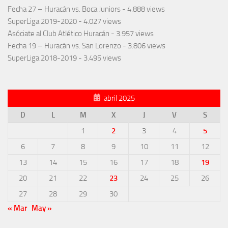
Fecha 27 – Huracán vs. Boca Juniors
- 4.888 views
SuperLiga 2019-2020
- 4.027 views
Asóciate al Club Atlético Huracán
- 3.957 views
Fecha 19 – Huracán vs. San Lorenzo
- 3.806 views
SuperLiga 2018-2019
- 3.495 views
abril 2025
D
L
M
X
J
V
S
1
2
3
4
5
6
7
8
9
10
11
12
13
14
15
16
17
18
19
20
21
22
23
24
25
26
27
28
29
30
« Mar
May »