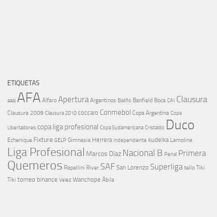
ETIQUETAS
AFA
Clausura
Apertura
aaaj
Alfaro
Argentinos
Banfield
Boca
Baliño
CAI
Conmebol
coccaro
Clausura 2009
Copa Argentina
Copa
Clausura 2010
Duco
copa liga profesional
Libertadores
Cristaldo
Copa Sudamericana
Fixture
Echenique
Herrera
kudelka
GELP
Gimnasia
Lamolina
Independiente
Liga Profesional
Nacional B
Primera
Marcos Díaz
Penal
Quemeros
SAF
Superliga
River
San Lorenzo
Rapallini
tello
Tiki
torneo binance
Wanchope
Tiki
Velez
Ábila