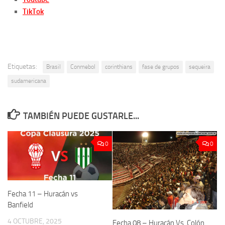
TikTok
Etiquetas:
Brasil
Conmebol
corinthians
fase de grupos
sequeira
sudamericana
TAMBIÉN PUEDE GUSTARLE...
0
0
Fecha 11 – Huracán vs
Banfield
4 OCTUBRE, 2025
Fecha 08 – Huracán Vs. Colón