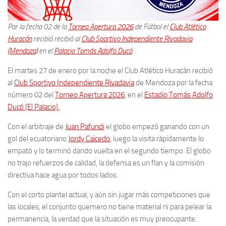
Por la fecha 02 de la
Torneo Apertura 2026
de Fútbol el
Club Atlético
Huracán
recibió recibió al
Club Sportivo Independiente Rivadavia
(Mendoza)
en el
Palacio Tomás Adolfo Ducó
.
El martes 27 de enero por la noche el Club Atlético Huracán recibió
al
Club Sportivo Independiente Rivadavia
de Mendoza por la fecha
número 02 del
Torneo Apertura 2026
, en el
Estadio Tomás Adolfo
Ducó (El Palacio).
Con el arbitraje de
Juan Pafundi
el globo empezó ganando con un
gol del ecuatoriano
Jordy Caicedo
, luego la visita rápidamente lo
empató y lo terminó dando vuelta en el segundo tiempo. El globo
no trajo refuerzos de calidad, la defensa es un flan y la comisión
directiva hace agua por todos lados.
Con el corto plantel actual, y aún sin jugar más competiciones que
las locales, el conjunto quemero no tiene material ni para pelear la
permanencia, la verdad que la situación es muy preocupante.