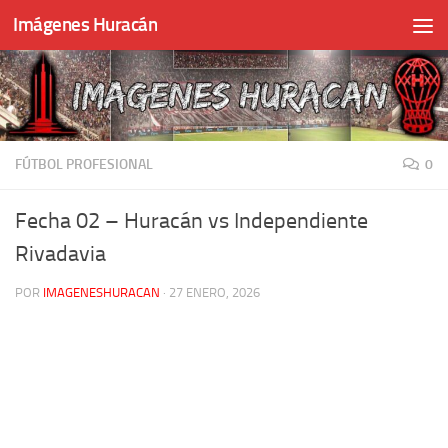
Imágenes Huracán
Skip to content
FÚTBOL PROFESIONAL
0
Fecha 02 – Huracán vs Independiente
Rivadavia
POR
IMAGENESHURACAN
·
27 ENERO, 2026