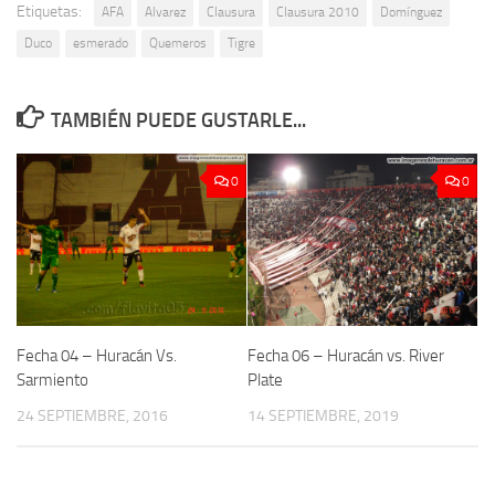
Etiquetas:
AFA
Alvarez
Clausura
Clausura 2010
Domínguez
Duco
esmerado
Quemeros
Tigre
TAMBIÉN PUEDE GUSTARLE...
0
0
Fecha 04 – Huracán Vs.
Fecha 06 – Huracán vs. River
Sarmiento
Plate
24 SEPTIEMBRE, 2016
14 SEPTIEMBRE, 2019