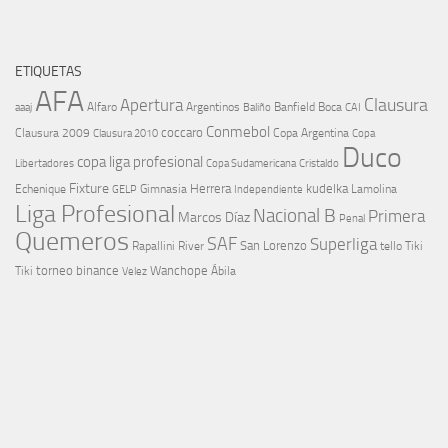
ETIQUETAS
AFA
Clausura
Apertura
aaaj
Alfaro
Argentinos
Banfield
Boca
Baliño
CAI
Conmebol
coccaro
Clausura 2009
Copa Argentina
Copa
Clausura 2010
Duco
copa liga profesional
Libertadores
Cristaldo
Copa Sudamericana
Fixture
Echenique
Herrera
kudelka
GELP
Gimnasia
Lamolina
Independiente
Liga Profesional
Nacional B
Primera
Marcos Díaz
Penal
Quemeros
SAF
Superliga
River
San Lorenzo
Rapallini
tello
Tiki
torneo binance
Wanchope
Tiki
Velez
Ábila