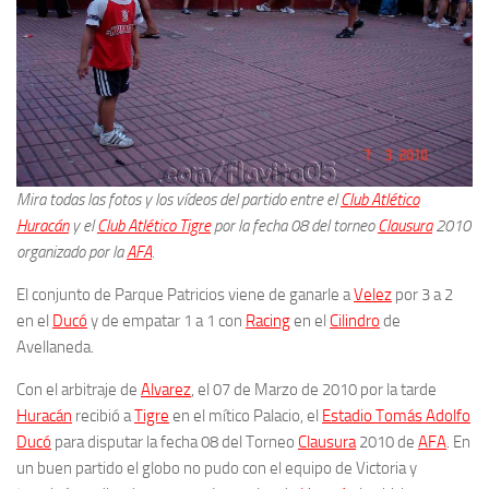
Mira todas las fotos y los vídeos del partido entre el
Club Atlético
Huracán
y el
Club Atlético Tigre
por la fecha 08 del torneo
Clausura
2010
organizado por la
AFA
.
El conjunto de Parque Patricios viene de ganarle a
Velez
por 3 a 2
en el
Ducó
y de empatar 1 a 1 con
Racing
en el
Cilindro
de
Avellaneda.
Con el arbitraje de
Alvarez
, el 07 de Marzo de 2010 por la tarde
Huracán
recibió a
Tigre
en el mítico Palacio, el
Estadio Tomás Adolfo
Ducó
para disputar la fecha 08 del Torneo
Clausura
2010 de
AFA
. En
un buen partido el globo no pudo con el equipo de Victoria y