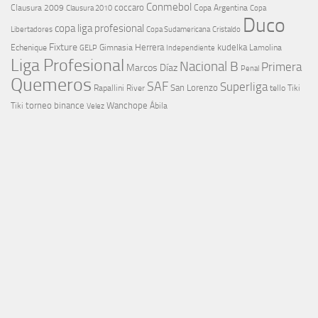
Conmebol
coccaro
Clausura 2009
Copa Argentina
Copa
Clausura 2010
Duco
copa liga profesional
Libertadores
Cristaldo
Copa Sudamericana
Fixture
Echenique
Herrera
kudelka
GELP
Gimnasia
Lamolina
Independiente
Liga Profesional
Nacional B
Primera
Marcos Díaz
Penal
Quemeros
SAF
Superliga
River
San Lorenzo
Rapallini
tello
Tiki
torneo binance
Wanchope
Tiki
Velez
Ábila