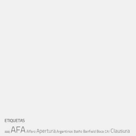
ETIQUETAS
AFA
Clausura
Apertura
aaaj
Alfaro
Argentinos
Banfield
Boca
Baliño
CAI