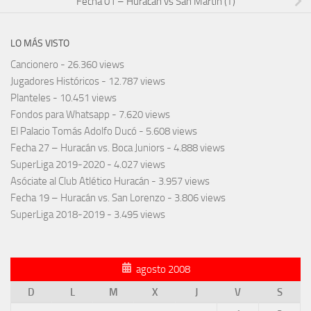
Fecha 01 – Huracán vs San Martín (T)
LO MÁS VISTO
Cancionero
- 26.360 views
Jugadores Históricos
- 12.787 views
Planteles
- 10.451 views
Fondos para Whatsapp
- 7.620 views
El Palacio Tomás Adolfo Ducó
- 5.608 views
Fecha 27 – Huracán vs. Boca Juniors
- 4.888 views
SuperLiga 2019-2020
- 4.027 views
Asóciate al Club Atlético Huracán
- 3.957 views
Fecha 19 – Huracán vs. San Lorenzo
- 3.806 views
SuperLiga 2018-2019
- 3.495 views
agosto 2008
D
L
M
X
J
V
S