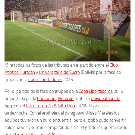
Mira todas las fotos de las tribunas en el partido entre el
Club
Atlético Huracán
y
Universitario de Sucre
(Bolivia) por la fase de
grupos de la
Copa Libertadores
2015.
Por el partido de la fase de grupos de la
Copa Libertadores
2015
organizada por la
Conmebol
,
Huracán
recibió a
Universitario de
Sucre
en el
Palacio Tomás Adolfo Ducó
el 08 de Abril a la
tarde/noche. Con el arbitraje del paraguayo Ulises Mereles los
equipos tuvieron un duro encuentro, pero el globo pudo convertir
solo una vez y terminó empatando 1 a 1. El gol de los quemeros lo
hizo
Ramón “Wanchope” Ábila
.