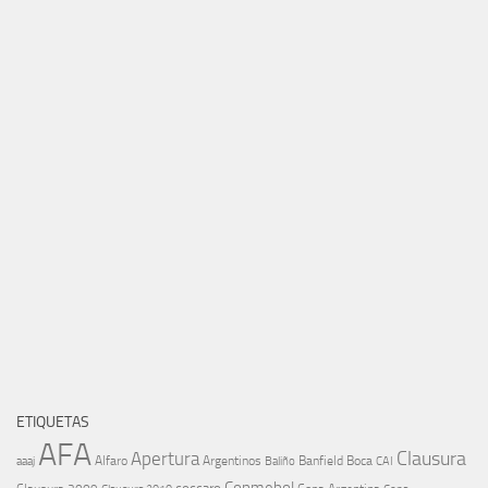
ETIQUETAS
AFA
Clausura
Apertura
aaaj
Alfaro
Argentinos
Banfield
Boca
Baliño
CAI
Conmebol