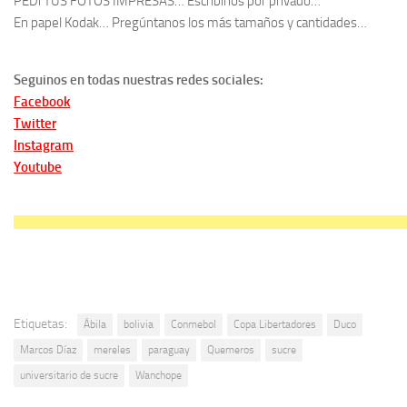
PEDí TUS FOTOS IMPRESAS… Escríbinos por privado…
En papel Kodak… Pregúntanos los más tamaños y cantidades…
Seguinos en todas nuestras redes sociales:
Facebook
Twitter
Instagram
Youtube
Etiquetas:
Ábila
bolivia
Conmebol
Copa Libertadores
Duco
Marcos Díaz
mereles
paraguay
Quemeros
sucre
universitario de sucre
Wanchope