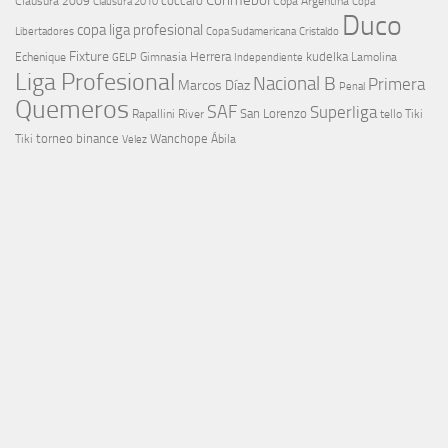
coccaro
Clausura 2009
Copa Argentina
Copa
Clausura 2010
Duco
copa liga profesional
Libertadores
Cristaldo
Copa Sudamericana
Fixture
Echenique
Herrera
kudelka
GELP
Gimnasia
Lamolina
Independiente
Liga Profesional
Nacional B
Primera
Marcos Díaz
Penal
Quemeros
SAF
Superliga
River
San Lorenzo
Rapallini
tello
Tiki
torneo binance
Wanchope
Tiki
Velez
Ábila