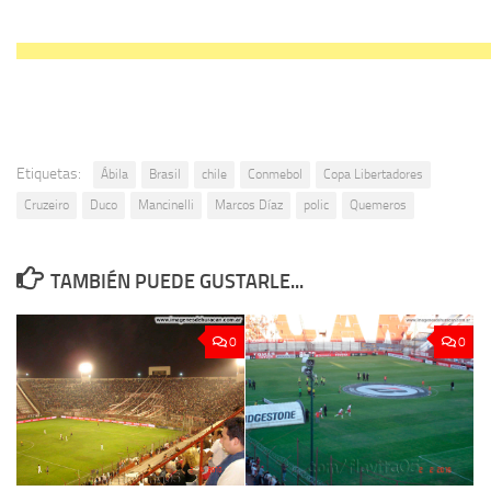
Etiquetas:
Ábila
Brasil
chile
Conmebol
Copa Libertadores
Cruzeiro
Duco
Mancinelli
Marcos Díaz
polic
Quemeros
TAMBIÉN PUEDE GUSTARLE...
0
0