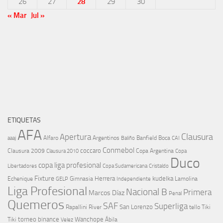
26
27
28
29
30
« Mar
Jul »
ETIQUETAS
AFA
Clausura
Apertura
aaaj
Alfaro
Argentinos
Banfield
Boca
Baliño
CAI
Conmebol
coccaro
Clausura 2009
Copa Argentina
Copa
Clausura 2010
Duco
copa liga profesional
Libertadores
Cristaldo
Copa Sudamericana
Fixture
Echenique
Herrera
kudelka
GELP
Gimnasia
Lamolina
Independiente
Liga Profesional
Nacional B
Primera
Marcos Díaz
Penal
Quemeros
SAF
Superliga
River
San Lorenzo
Rapallini
tello
Tiki
torneo binance
Wanchope
Tiki
Velez
Ábila