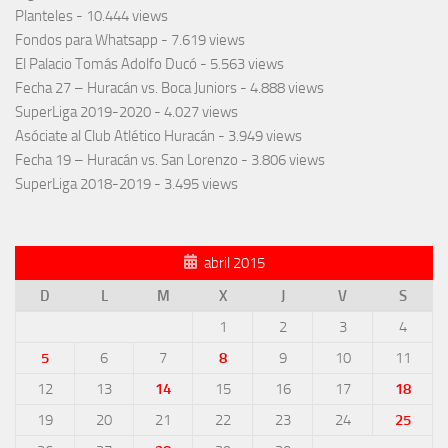
Planteles
- 10.444 views
Fondos para Whatsapp
- 7.619 views
El Palacio Tomás Adolfo Ducó
- 5.563 views
Fecha 27 – Huracán vs. Boca Juniors
- 4.888 views
SuperLiga 2019-2020
- 4.027 views
Asóciate al Club Atlético Huracán
- 3.949 views
Fecha 19 – Huracán vs. San Lorenzo
- 3.806 views
SuperLiga 2018-2019
- 3.495 views
abril 2015
D
L
M
X
J
V
S
1
2
3
4
5
6
7
8
9
10
11
12
13
14
15
16
17
18
19
20
21
22
23
24
25