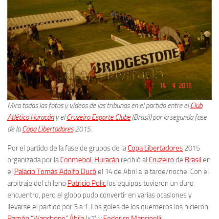
Mira todas las fotos y vídeos de las tribunas en el partido entre el
Club
Atlético Huracán
y el
Cruzeiro Esporte Clube
(Brasil) por la segunda fase
de la
Copa Libertadores
2015.
Por el partido de la fase de grupos de la
Copa Libertadores
2015
organizada por la
Conmebol
,
Huracán
recibió al
Cruzeiro
de
Brasil
en
el
Palacio Tomás Adolfo Ducó
el 14 de Abril a la tarde/noche. Con el
arbitraje del chileno
Patricio Polic
los equipos tuvieron un duro
encuentro, pero el globo pudo convertir en varias ocasiones y
llevarse el partido por 3 a 1. Los goles de los quemeros los hicieron
Ramón “Wanchope” Ábila
(x2) y
Federico Mancinelli
.