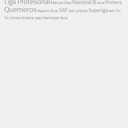
Liga Profesional
Nacional B
Primera
Marcos Díaz
Penal
Quemeros
SAF
Superliga
River
San Lorenzo
Rapallini
tello
Tiki
torneo binance
Wanchope
Tiki
Velez
Ábila