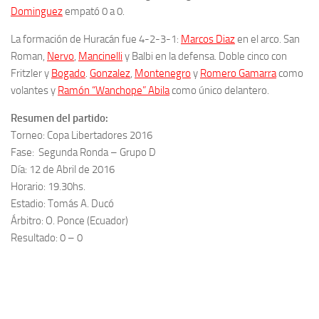
Dominguez
empató 0 a 0.
La formación de Huracán fue 4-2-3-1:
Marcos Diaz
en el arco. San
Roman,
Nervo
,
Mancinelli
y Balbi en la defensa. Doble cinco con
Fritzler y
Bogado
.
Gonzalez
,
Montenegro
y
Romero Gamarra
como
volantes y
Ramón “Wanchope” Abila
como único delantero.
Resumen del partido:
Torneo: Copa Libertadores 2016
Fase: Segunda Ronda – Grupo D
Día: 12 de Abril de 2016
Horario: 19.30hs.
Estadio: Tomás A. Ducó
Árbitro: O. Ponce (Ecuador)
Resultado: 0 – 0