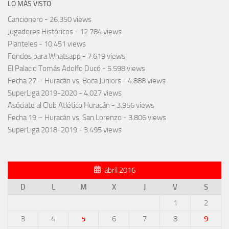
LO MÁS VISTO
Cancionero
- 26.350 views
Jugadores Históricos
- 12.784 views
Planteles
- 10.451 views
Fondos para Whatsapp
- 7.619 views
El Palacio Tomás Adolfo Ducó
- 5.598 views
Fecha 27 – Huracán vs. Boca Juniors
- 4.888 views
SuperLiga 2019-2020
- 4.027 views
Asóciate al Club Atlético Huracán
- 3.956 views
Fecha 19 – Huracán vs. San Lorenzo
- 3.806 views
SuperLiga 2018-2019
- 3.495 views
abril 2016
D
L
M
X
J
V
S
1
2
3
4
5
6
7
8
9