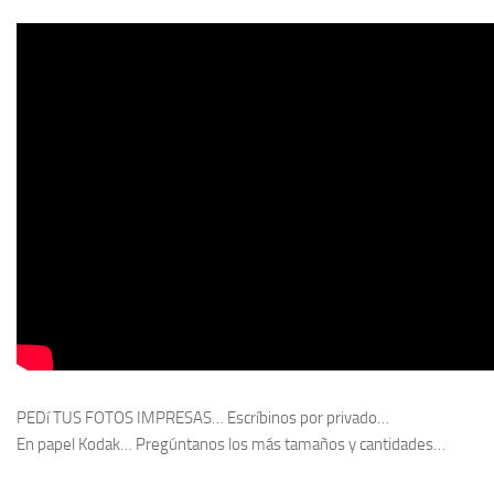
PEDí TUS FOTOS IMPRESAS… Escríbinos por privado…
En papel Kodak… Pregúntanos los más tamaños y cantidades…