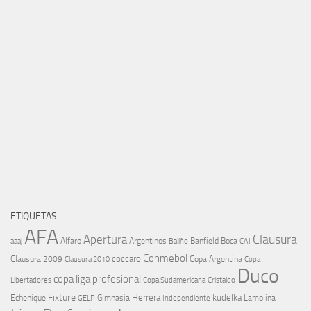
ETIQUETAS
AFA
Clausura
Apertura
aaaj
Alfaro
Argentinos
Banfield
Boca
Baliño
CAI
Conmebol
coccaro
Clausura 2009
Copa Argentina
Copa
Clausura 2010
Duco
copa liga profesional
Libertadores
Cristaldo
Copa Sudamericana
Fixture
Echenique
Herrera
kudelka
GELP
Gimnasia
Lamolina
Independiente