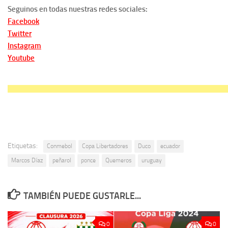
Seguinos en todas nuestras redes sociales:
Facebook
Twitter
Instagram
Youtube
Etiquetas:
Conmebol
Copa Libertadores
Duco
ecuador
Marcos Díaz
peñarol
ponce
Quemeros
uruguay
TAMBIÉN PUEDE GUSTARLE...
0
0