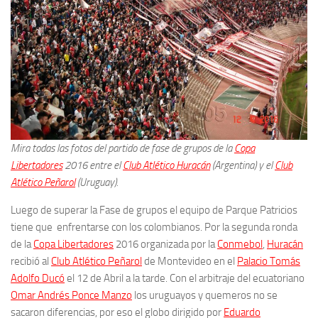
Mira todas las fotos del partido de fase de grupos de la
Copa
Libertadores
2016 entre el
Club Atlético Huracán
(Argentina) y el
Club
Atlético Peñarol
(Uruguay).
Luego de superar la Fase de grupos el equipo de Parque Patricios
tiene que enfrentarse con los colombianos. Por la segunda ronda
de la
Copa Libertadores
2016 organizada por la
Conmebol
,
Huracán
recibió al
Club Atlético Peñarol
de Montevideo en el
Palacio Tomás
Adolfo Ducó
el 12 de Abril a la tarde. Con el arbitraje del ecuatoriano
Omar Andrés Ponce Manzo
los uruguayos y quemeros no se
sacaron diferencias, por eso el globo dirigido por
Eduardo