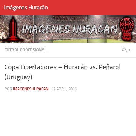
Imágenes Huracán
Skip to content
FÚTBOL PROFESIONAL
0
Copa Libertadores – Huracán vs. Peñarol
(Uruguay)
POR
IMAGENESHURACAN
·
12 ABRIL, 2016