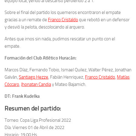
equipo local, yendo al descanso perdiendo 2 a 1.
Sobre el final del partido los quemeros encontraron el empate
gracias a un remate de
Franco Cristaldo
que rebotó en un defensor
y desvió la pelota, descolocando al arquero.
Antes que irnos sin nada, pudimos rescatar un punto con el
empate.
Formación del Club Atlético Huracán:
Marcos Díaz, Fernando Tobio, Ismael Quilez, Walter Pérez, Jonathan
Galván,
Santiago Hezze
, Fabián Henriquez,
Franco Cristaldo
,
Matías
Cóccaro
,
Jhonatan Candia
y Mateo Bajamich.
DT: Frank Kudelka
Resumen del partido:
Torneo: Copa Liga Profesional 2022
Día: Viernes 01 de Abril de 2022
Horario: 19.00 Hs.