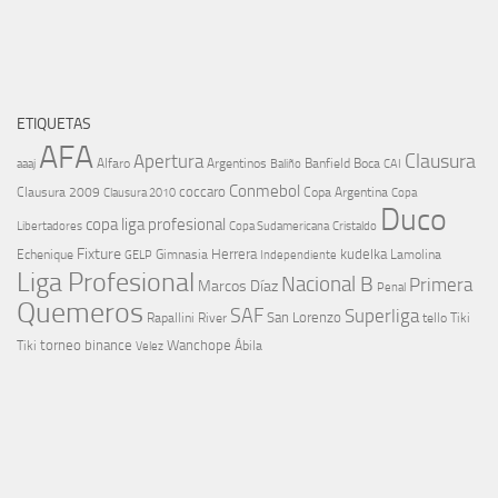
ETIQUETAS
AFA
Clausura
Apertura
aaaj
Alfaro
Argentinos
Banfield
Boca
Baliño
CAI
Conmebol
coccaro
Clausura 2009
Copa Argentina
Copa
Clausura 2010
Duco
copa liga profesional
Libertadores
Cristaldo
Copa Sudamericana
Fixture
Echenique
Herrera
kudelka
GELP
Gimnasia
Lamolina
Independiente
Liga Profesional
Nacional B
Primera
Marcos Díaz
Penal
Quemeros
SAF
Superliga
River
San Lorenzo
Rapallini
tello
Tiki
torneo binance
Wanchope
Tiki
Velez
Ábila