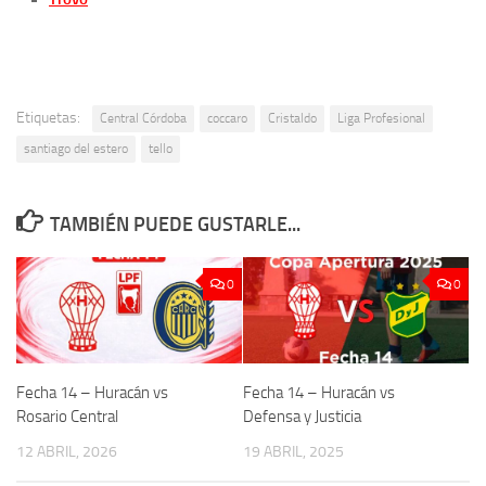
Etiquetas:
Central Córdoba
coccaro
Cristaldo
Liga Profesional
santiago del estero
tello
TAMBIÉN PUEDE GUSTARLE...
0
0
Fecha 14 – Huracán vs
Fecha 14 – Huracán vs
Rosario Central
Defensa y Justicia
12 ABRIL, 2026
19 ABRIL, 2025