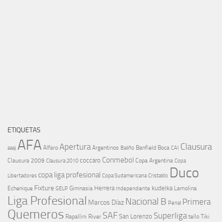
ETIQUETAS
AFA
Clausura
Apertura
aaaj
Alfaro
Argentinos
Banfield
Boca
Baliño
CAI
Conmebol
coccaro
Clausura 2009
Copa Argentina
Copa
Clausura 2010
Duco
copa liga profesional
Libertadores
Cristaldo
Copa Sudamericana
Fixture
Echenique
Herrera
kudelka
GELP
Gimnasia
Lamolina
Independiente
Liga Profesional
Nacional B
Primera
Marcos Díaz
Penal
Quemeros
SAF
Superliga
River
San Lorenzo
Rapallini
tello
Tiki