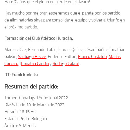
Hace 7 años que el globo no pierde en el clásico!
Hay mucho por mejorar, esperemos que el parate por los partido
de eliminatorias sirva para consolidar el equipo y volver al triunfo en
el próximo partido.
Formación del Club Atlético Huracán:
Marcos Díaz, Fernando Tobio, Ismael Quilez, César Ibáñez, Jonathan
Galván,
Santiago Hezze
, Federico Fattori,
Franco Cristaldo
,
Matías
Cóccaro
,
Jhonatan Candia
y
Rodrigo Cabral
.
DT: Frank Kudelka
Resumen del partido:
Torneo: Copa Liga Profesional 2022
Día: Sábado 19 de Marzo de 2022
Horario: 16.15 Hs.
Estadio: Pedro Bidegain
Árbitro: A. Merlos