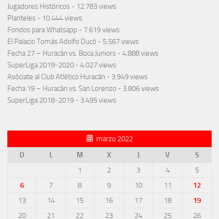
Jugadores Históricos
- 12.783 views
Planteles
- 10.444 views
Fondos para Whatsapp
- 7.619 views
El Palacio Tomás Adolfo Ducó
- 5.567 views
Fecha 27 – Huracán vs. Boca Juniors
- 4.888 views
SuperLiga 2019-2020
- 4.027 views
Asóciate al Club Atlético Huracán
- 3.949 views
Fecha 19 – Huracán vs. San Lorenzo
- 3.806 views
SuperLiga 2018-2019
- 3.495 views
marzo 2022
D
L
M
X
J
V
S
1
2
3
4
5
6
7
8
9
10
11
12
13
14
15
16
17
18
19
20
21
22
23
24
25
26