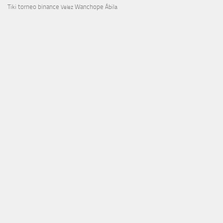
torneo binance
Wanchope
Tiki
Velez
Ábila