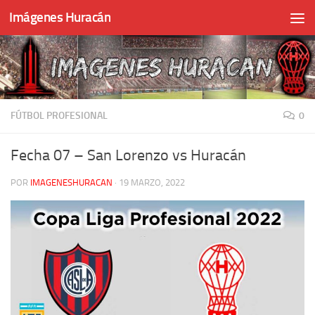
Imágenes Huracán
Skip to content
FÚTBOL PROFESIONAL
0
Fecha 07 – San Lorenzo vs Huracán
POR
IMAGENESHURACAN
·
19 MARZO, 2022