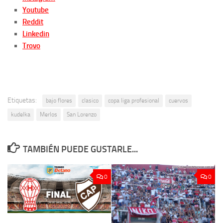
Youtube
Reddit
Linkedin
Trovo
Etiquetas:
bajo flores
clasico
copa liga profesional
cuervos
kudelka
Merlos
San Lorenzo
TAMBIÉN PUEDE GUSTARLE...
0
0