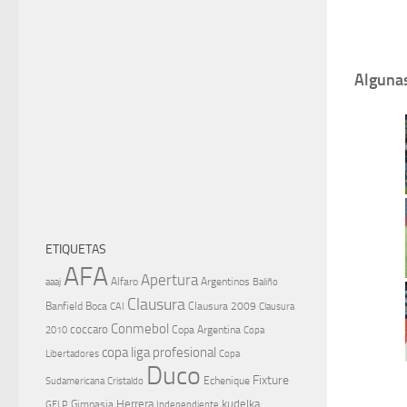
Algunas
ETIQUETAS
AFA
Apertura
aaaj
Alfaro
Argentinos
Baliño
Clausura
Banfield
Boca
Clausura 2009
CAI
Clausura
Conmebol
coccaro
Copa Argentina
Copa
2010
copa liga profesional
Libertadores
Copa
Duco
Fixture
Echenique
Cristaldo
Sudamericana
Herrera
kudelka
GELP
Gimnasia
Independiente