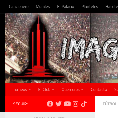
Cancionero
Murales
El Palacio
Planteles
Hacete
Skip to content
Torneos
El Club
Quemeros
Contacto
S
SEGUIR:
FÚTBOL