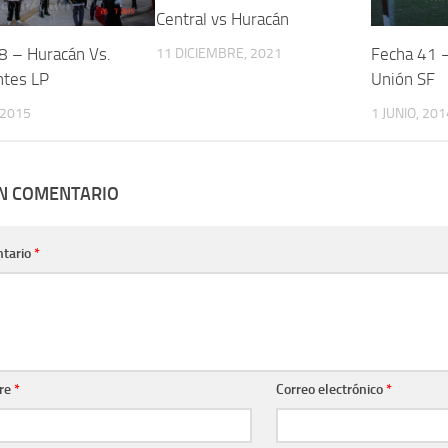
Central vs Huracán
8 – Huracán Vs.
Fecha 41 –
11 DICIEMBRE, 2021
ntes LP
Unión SF
 2015
1 JUNIO, 201
UN COMENTARIO
tario
*
re
*
Correo electrónico
*