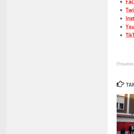
Fa
Twi
Ins
You
Tik
Etiquetas
TA