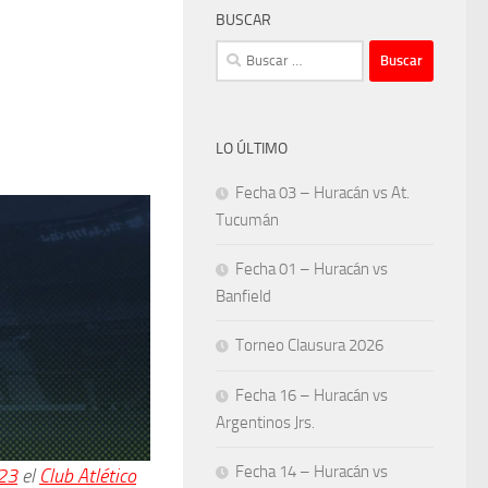
BUSCAR
Buscar:
LO ÚLTIMO
Fecha 03 – Huracán vs At.
Tucumán
Fecha 01 – Huracán vs
Banfield
Torneo Clausura 2026
Fecha 16 – Huracán vs
Argentinos Jrs.
Fecha 14 – Huracán vs
23
el
Club Atlético