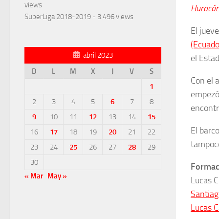
views
Huracá
SuperLiga 2018-2019
- 3.496 views
El jueve
(Ecuado
abril 2023
el Esta
D
L
M
X
J
V
S
Con el a
1
empezó 
2
3
4
5
6
7
8
encontra
9
10
11
12
13
14
15
El barc
16
17
18
19
20
21
22
tampoco
23
24
25
26
27
28
29
30
Formaci
« Mar
May »
Lucas C
Santiag
Lucas C