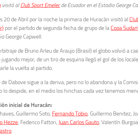
n
visitó al
Club Sport Emelec
de Ecuador en el Estadio George Ca
s 20 de Abril por la noche la primera de Huracán visitó al
Clu
r)
por el partido de segunda fecha de grupo de la
Copa Sudam
dio George Capwell.
rbitraje de Bruno Arleu de Araujo (Brasil) el globo volvió a ca
jugando mejor, de un tiro de esquina llegó el gol de los local
rle la vuelta al partido.
o de Dabove sigue a la deriva, pero no lo abandona y la Comis
 lo despide, en el medio los hinchas cada vez tenemos meno
ón inicial de Huracán:
haves, Guillermo Soto,
Fernando Tobio
, Guillermo Benitez, Jo
o Hezze
, Federico Fattori,
Juan Carlos Gauto
, Valentín Burgo
astro
.