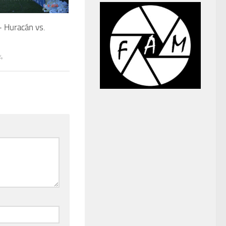
 Huracán vs.
4