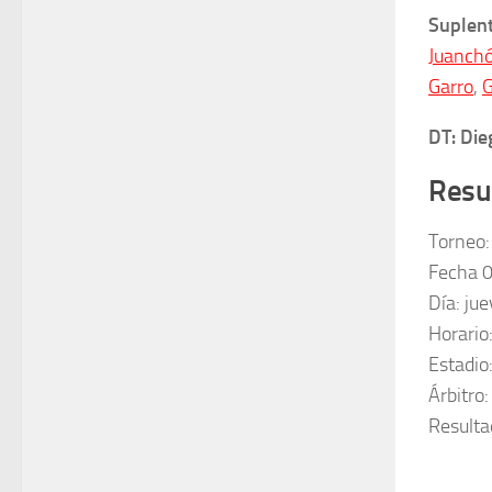
Suplen
Juanchó
Garro
,
G
DT: Di
Resu
Torneo
Fecha 
Día: ju
Horario
Estadio
Árbitro:
Resulta