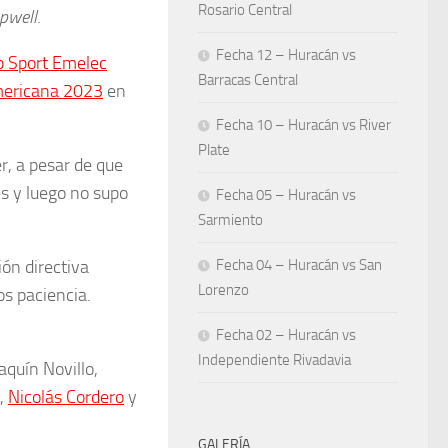
Rosario Central
pwell
.
Fecha 12 – Huracán vs
b Sport Emelec
Barracas Central
ericana 2023
en
Fecha 10 – Huracán vs River
Plate
er, a pesar de que
es y luego no supo
Fecha 05 – Huracán vs
Sarmiento
ión directiva
Fecha 04 – Huracán vs San
Lorenzo
s paciencia.
Fecha 02 – Huracán vs
Independiente Rivadavia
aquín Novillo,
a,
Nicolás Cordero
y
GALERÍA