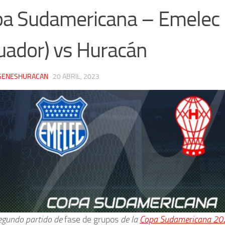
a Sudamericana – Emelec
uador) vs Huracán
GENESHURACAN
·
20 ABRIL, 2023
segundo partido de
fase de grupos
de la
Copa Sudamericana 20