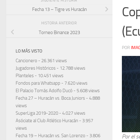
SIGUIENTE HISTORIA
Cop
Fecha 13 – Tigre vs Huracán
HISTORIA ANTERIOR
(Ec
Torneo Binance 2023
POR
IMA
LO MÁS VISTO
Cancionero
- 26.361 views
Jugadores Históricos
- 12.788 views
Planteles
- 10.451 views
Fondos para Whatsapp
- 7.620 views
El Palacio Tomás Adolfo Ducó
- 5.608 views
Fecha 27 – Huracán vs. Boca Juniors
- 4.888
views
SuperLiga 2019-2020
- 4.027 views
Asóciate al Club Atlético Huracán
- 3.957
views
Fecha 19 – Huracán vs. San Lorenzo
- 3.806
Por el 