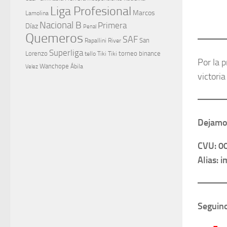
Liga Profesional
Marcos
Lamolina
Nacional B
Primera
Díaz
Penal
Quemeros
SAF
River
San
Rapallini
Superliga
Lorenzo
torneo binance
tello
Tiki Tiki
Por la 
Wanchope
Velez
Ábila
victoria
Dejamos
CVU: 0
Alias: 
Seguino