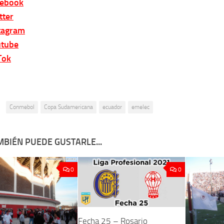
cebook
tter
tagram
tube
Tok
:
Conmebol
Copa Sudamericana
ecuador
emelec
MBIÉN PUEDE GUSTARLE...
0
0
Fecha 25 – Rosario