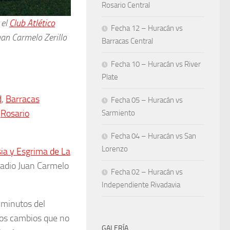
Rosario Central
 el
Club Atlético
Fecha 12 – Huracán vs
uan Carmelo Zerillo
Barracas Central
Fecha 10 – Huracán vs River
Plate
d
,
Barracas
Fecha 05 – Huracán vs
,
Rosario
Sarmiento
Fecha 04 – Huracán vs San
Lorenzo
a y Esgrima de La
stadio Juan Carmelo
Fecha 02 – Huracán vs
Independiente Rivadavia
 minutos del
los cambios que no
GALERÍA