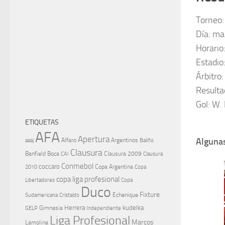
Torneo:
Día: ma
Horario
Estadio:
Árbitro
Resulta
Gol: W.
ETIQUETAS
AFA
Apertura
Algunas
aaaj
Alfaro
Argentinos
Baliño
Clausura
Banfield
Boca
Clausura 2009
CAI
Clausura
Conmebol
coccaro
Copa Argentina
Copa
2010
copa liga profesional
Libertadores
Copa
Duco
Fixture
Echenique
Cristaldo
Sudamericana
Herrera
kudelka
GELP
Gimnasia
Independiente
Liga Profesional
Marcos
Lamolina