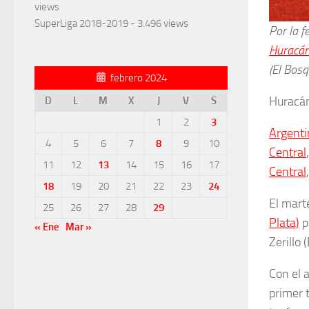
views
SuperLiga 2018-2019
- 3.496 views
Por la f
Huracá
(El Bosq
febrero 2024
Huracán
D
L
M
X
J
V
S
1
2
3
Argenti
4
5
6
7
8
9
10
Central
11
12
13
14
15
16
17
Central
18
19
20
21
22
23
24
El mart
25
26
27
28
29
Plata)
p
« Ene
Mar »
Zerillo 
Con el 
primer 