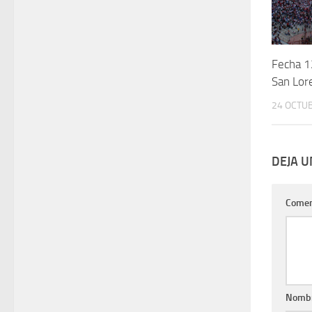
Fecha 1
San Lor
24 OCTUB
DEJA 
Comen
Nomb