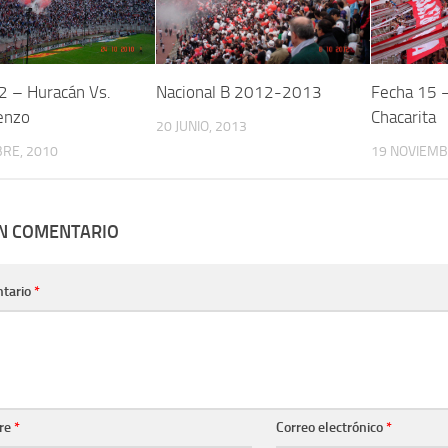
Fecha 15 –
2 – Huracán Vs.
Nacional B 2012-2013
Chacarita
enzo
20 JUNIO, 2013
19 NOVIEMB
RE, 2010
UN COMENTARIO
tario
*
re
*
Correo electrónico
*