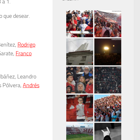
 a 1.
o que desear.
enítez,
Rodrigo
Garate,
Franco
 Ibáñez, Leandro
s Pólvera,
Andrés