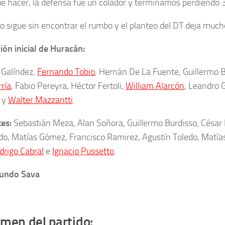
ue hacer, la defensa fue un colador y terminamos perdiendo 3
po sigue sin encontrar el rumbo y el planteo del DT deja much
ón inicial de Huracán:
Galíndez
,
Fernando Tobio
, Hernán De La Fuente,
Guillermo B
ría
,
Fabio Pereyra, Héctor Fertoli,
William Alarcón
,
Leandro 
y
Walter Mazzantti
.
tes:
Sebastián Meza, Alan Soñora, Guillermo Burdisso, César
do, Matías Gómez, Francisco Ramirez, Agustín Toledo, Matía
drigo Cabral
e
Ignacio Pussetto
.
cundo Sava
men del partido: