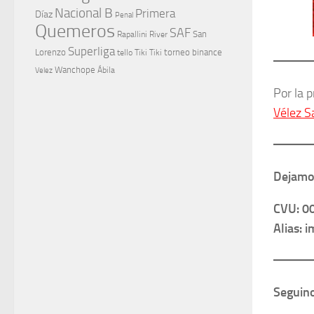
Nacional B
Primera
Díaz
Penal
Quemeros
SAF
River
San
Rapallini
Superliga
Lorenzo
torneo binance
tello
Tiki Tiki
Wanchope
Velez
Ábila
Por la 
Vélez S
Dejamos
CVU: 0
Alias: 
Seguino