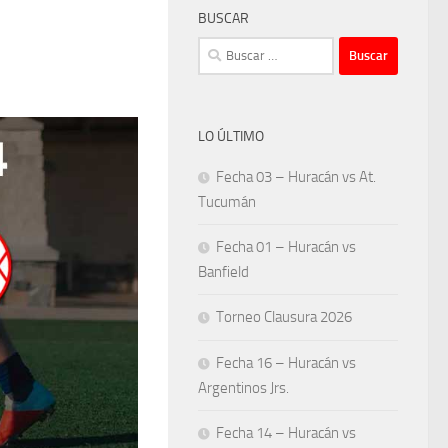
BUSCAR
Buscar:
LO ÚLTIMO
Fecha 03 – Huracán vs At.
Tucumán
Fecha 01 – Huracán vs
Banfield
Torneo Clausura 2026
Fecha 16 – Huracán vs
Argentinos Jrs.
Fecha 14 – Huracán vs