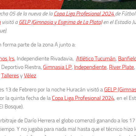
echa 05 de la nueva de la
Copa Liga Profesional 2024
de Fútbol
n
visitó a
GELP (Gimnasia y Esgrima de La Plata)
en el Estadio J
ue).
 forma parte de la zona A junto a:
nos Jrs,
Independiente Rivadavia,
Atlético Tucumán
,
Banfiel
, Deportivo Riestra,
Gimnasia LP
,
Independiente
,
River Plate
,
Talleres
y
Vélez
.
es 13 de Febrero por la noche Huracán visitó a
GELP (Gimnasi
or la quinta fecha de la
Copa Liga Profesional 2024
, en el E
(El Bosque).
arbitraje de Darío Herrera el globo comenzó ganando a los 17
tiempo. Y no jugaba para nada mal hasta que el técnico hizo 