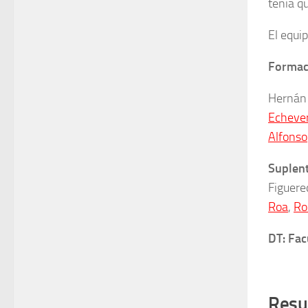
tenía q
El equi
Formaci
Hernán 
Echever
Alfonso
Suplen
Figuere
Roa
,
Ro
DT: Fa
Resu