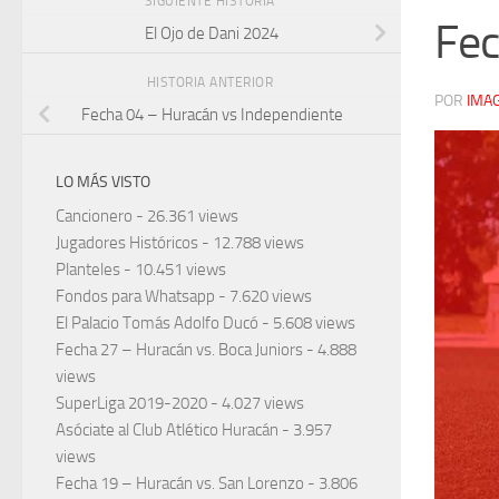
SIGUIENTE HISTORIA
Fec
El Ojo de Dani 2024
HISTORIA ANTERIOR
POR
IMA
Fecha 04 – Huracán vs Independiente
LO MÁS VISTO
Cancionero
- 26.361 views
Jugadores Históricos
- 12.788 views
Planteles
- 10.451 views
Fondos para Whatsapp
- 7.620 views
El Palacio Tomás Adolfo Ducó
- 5.608 views
Fecha 27 – Huracán vs. Boca Juniors
- 4.888
views
SuperLiga 2019-2020
- 4.027 views
Asóciate al Club Atlético Huracán
- 3.957
views
Fecha 19 – Huracán vs. San Lorenzo
- 3.806