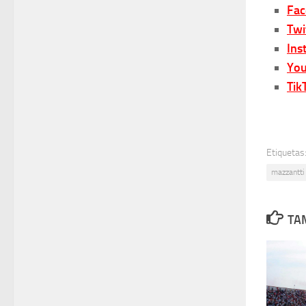
Fa
Twi
Ins
You
Tik
Etiquetas
mazzantti
TA