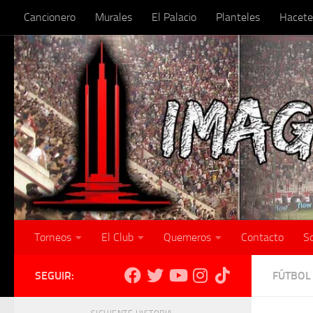
Cancionero
Murales
El Palacio
Planteles
Hacete
Skip to content
Torneos
El Club
Quemeros
Contacto
S
SEGUIR:
FÚTBOL