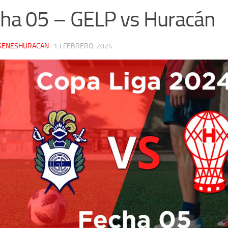
ha 05 – GELP vs Huracán
GENESHURACAN
·
13 FEBRERO, 2024