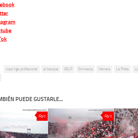
cebook
tter
tagram
tube
Tok
:
copa liga profesional
el bosque
GELP
Gimnasia
Herrera
La Plata
Li
MBIÉN PUEDE GUSTARLE...
0
0