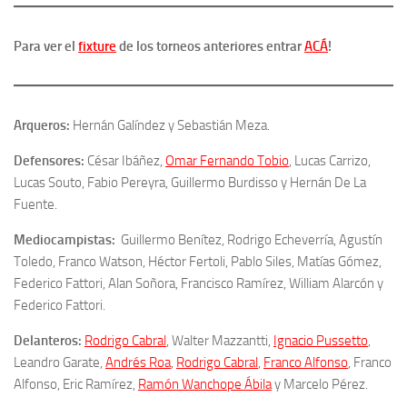
Para ver el
fixture
de los torneos anteriores entrar
ACÁ
!
Arqueros:
Hernán Galíndez y Sebastián Meza.
Defensores:
César Ibáñez,
Omar Fernando Tobio
, Lucas Carrizo,
Lucas Souto, Fabio Pereyra, Guillermo Burdisso y Hernán De La
Fuente.
Mediocampistas:
Guillermo Benítez, Rodrigo Echeverría, Agustín
Toledo, Franco Watson, Héctor Fertoli, Pablo Siles, Matías Gómez,
Federico Fattori, Alan Soñora, Francisco Ramírez, William Alarcón y
Federico Fattori.
Delanteros:
Rodrigo Cabral
, Walter Mazzantti,
Ignacio Pussetto
,
Leandro Garate,
Andrés Roa
,
Rodrigo Cabral
,
Franco Alfonso
, Franco
Alfonso, Eric Ramírez,
Ramón Wanchope Ábila
y Marcelo Pérez.