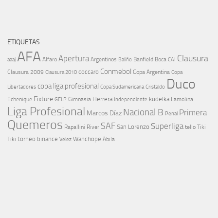
ETIQUETAS
AFA
Clausura
Apertura
aaaj
Alfaro
Argentinos
Banfield
Boca
Baliño
CAI
Conmebol
coccaro
Clausura 2009
Copa Argentina
Copa
Clausura 2010
Duco
copa liga profesional
Libertadores
Cristaldo
Copa Sudamericana
Fixture
Echenique
Herrera
kudelka
GELP
Gimnasia
Lamolina
Independiente
Liga Profesional
Nacional B
Primera
Marcos Díaz
Penal
Quemeros
SAF
Superliga
River
San Lorenzo
Rapallini
tello
Tiki
torneo binance
Wanchope
Tiki
Velez
Ábila