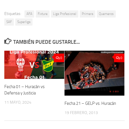
Etiquetas:
AFA
Fixture
Liga Profesional
Primera
Quemeros
SAF
Superliga
TAMBIÉN PUEDE GUSTARLE...
0
0
Fecha 01 – Huracán vs
Defensa y Justicia
11 MAYO, 2024
Fecha 21 – GELP vs. Huracán
19 FEBRERO, 2013