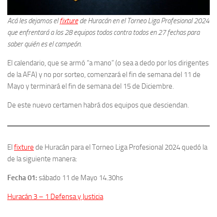
Acá les dejamos el
fixture
de Huracán en el Torneo Liga Profesional 2024
que enfrentará a los 28 equipos todos contra todos en 27 fechas para
saber quién es el campeón.
El calendario, que se armó “a mano” (o sea a dedo por los dirigentes
de la AFA) y no por sorteo, comenzará el fin de semana del 11 de
Mayo y terminará el fin de semana del 15 de Diciembre.
De este nuevo certamen habrá dos equipos que desciendan.
El
fixture
de Huracán para el Torneo Liga Profesional 2024 quedó la
de la siguiente manera:
Fecha 01:
sábado 11 de Mayo 14.30hs
Huracán 3 – 1 Defensa y Justicia