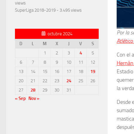
views
SuperLiga 2018-2019
- 3.495 views
Por la s
octubre 2024
Atlético
D
L
M
X
J
V
S
1
2
3
4
5
Con el 
6
7
8
9
10
11
12
Hernán 
Estadio 
13
14
15
16
17
18
19
quemero
20
21
22
23
24
25
26
la verda
27
28
29
30
31
« Sep
Nov »
Desde el
sumado 
mastica
después