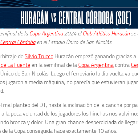
emifinal de la
Copa Argentina
2024 el
Club Atlético Huracán
se 
 Central Córdoba
en el Estadio Único de San Nicolás.
arbitraje de
Silvio Trucco
Huracán empezó ganando gracias a 
de La Fuente
en la semifinal de la
Copa Argentina
contra
Ce
Único de San Nicolás. Luego el ferroviario lo dio vuelta ya qu
s jugaron a media máquina, no parecía que estuvieran juga
d.
 mal planteo del DT, hasta la inclinación de la cancha por par
a la poca voluntad de los jugadores los hinchas nos volvimo
ndo bronca y dolor. Una gran chance desperdiciada de llegar
 de la Copa conseguida hace exactamente 10 años.