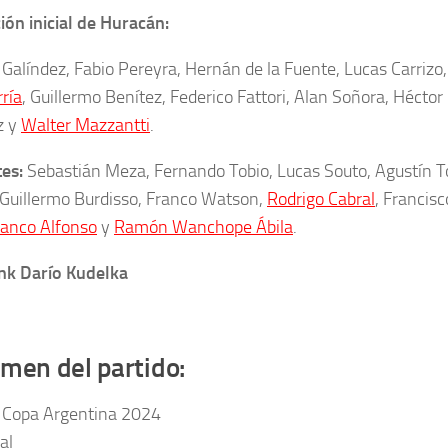
ón inicial de Huracán:
Galíndez, Fabio Pereyra, Hernán de la Fuente, Lucas Carrizo
ría
, Guillermo Benítez, Federico Fattori, Alan Soñora, Héctor F
z y
Walter Mazzantti
.
es:
Sebastián Meza, Fernando Tobio, Lucas Souto, Agustín T
 Guillermo Burdisso, Franco Watson,
Rodrigo Cabral
, Francis
ranco Alfonso
y
Ramón Wanchope Ábila
.
nk Darío Kudelka
men del partido:
 Copa Argentina 2024
al