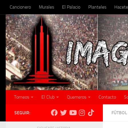
Cancionero
Murales
El Palacio
Planteles
Hacete
Skip to content
Torneos
El Club
Quemeros
Contacto
S
SEGUIR:
FÚTBOL