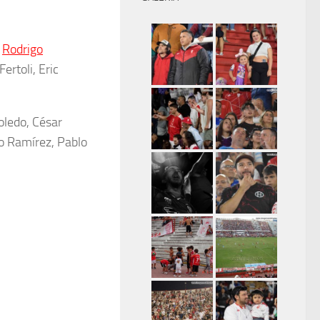
,
Rodrigo
ertoli, Eric
oledo, César
co Ramírez, Pablo