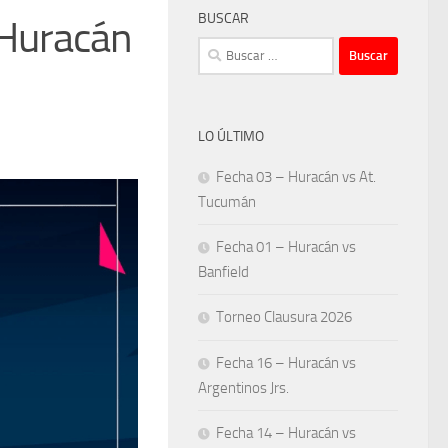
BUSCAR
 Huracán
Buscar:
LO ÚLTIMO
Fecha 03 – Huracán vs At.
Tucumán
Fecha 01 – Huracán vs
Banfield
Torneo Clausura 2026
Fecha 16 – Huracán vs
Argentinos Jrs.
Fecha 14 – Huracán vs