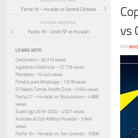
SIGUIENTE HISTORIA
Cop
Fecha 19 – Huracán vs Central Córdoba
HISTORIA ANTERIOR
vs 
Fecha 18 – Unión SF vs Huracán
POR
IMA
LO MÁS VISTO
Cancionero
- 26.319 views
Jugadores Históricos
- 12.778 views
Planteles
- 10.443 views
Fondos para Whatsapp
- 7.619 views
El Palacio Tomás Adolfo Ducó
- 5.554 views
Fecha 27 – Huracán vs. Boca Juniors
- 4.888
views
SuperLiga 2019-2020
- 4.027 views
Asóciate al Club Atlético Huracán
- 3.949
views
Fecha 19 – Huracán vs. San Lorenzo
- 3.806