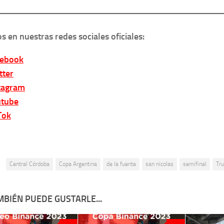
s en nuestras redes sociales oficiales:
cebook
tter
tagram
tube
Tok
:
Central Córdoba
Copa Argentina
de la fuente
san nicolas
semifinal
Tru
MBIÉN PUEDE GUSTARLE...