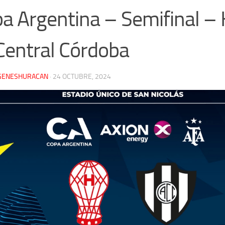
a Argentina – Semifinal –
Central Córdoba
GENESHURACAN
·
24 OCTUBRE, 2024