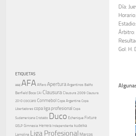
Día: Ju
Horario
Estadio
Árbitro:
Resulta
Gol: H.
ETIQUETAS
AFA
Apertura
Algunas
aaaj
Alfaro
Argentinos
Baliño
Clausura
Banfield
Boca
Clausura 2009
CAI
Clausura
Conmebol
coccaro
Copa Argentina
Copa
2010
copa liga profesional
Libertadores
Copa
Duco
Fixture
Echenique
Cristaldo
Sudamericana
Herrera
kudelka
GELP
Gimnasia
Independiente
Liga Profesional
Marcos
Lamolina