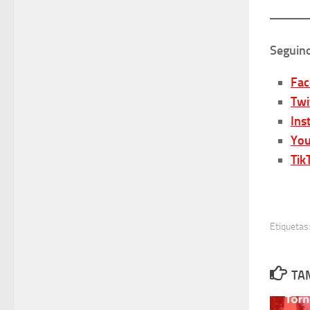
Seguino
Fa
Twi
Ins
You
Tik
Etiquetas
TA