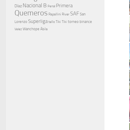
Nacional B
Primera
Díaz
Penal
Quemeros
SAF
River
San
Rapallini
Superliga
Lorenzo
torneo binance
tello
Tiki Tiki
Wanchope
Velez
Ábila