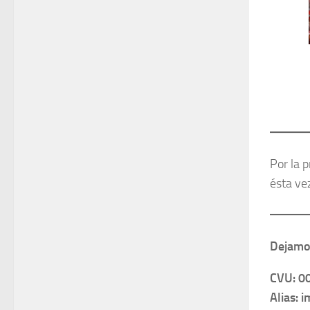
Por la p
ésta vez
Dejamos
CVU: 0
Alias: 