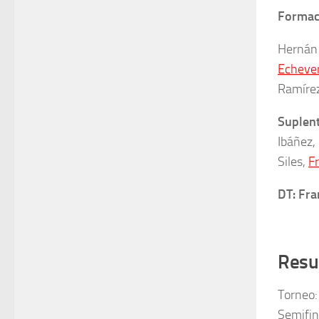
Formaci
Hernán 
Echever
Ramíre
Suplent
Ibáñez,
Siles,
F
DT: Fra
Resu
Torneo:
Semifin