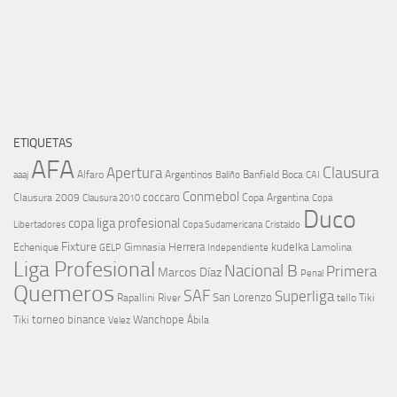
ETIQUETAS
AFA
Clausura
Apertura
aaaj
Alfaro
Argentinos
Banfield
Boca
Baliño
CAI
Conmebol
coccaro
Clausura 2009
Copa Argentina
Copa
Clausura 2010
Duco
copa liga profesional
Libertadores
Cristaldo
Copa Sudamericana
Fixture
Echenique
Herrera
kudelka
GELP
Gimnasia
Lamolina
Independiente
Liga Profesional
Nacional B
Primera
Marcos Díaz
Penal
Quemeros
SAF
Superliga
River
San Lorenzo
Rapallini
tello
Tiki
torneo binance
Wanchope
Tiki
Velez
Ábila